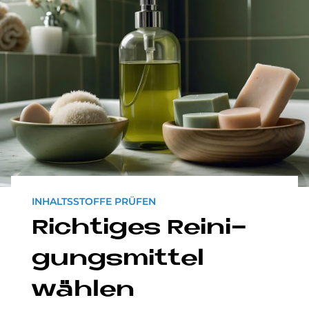
INHALTSSTOFFE PRÜFEN
Rich­ti­ges Rei­ni­
gungs­mit­tel
wäh­len