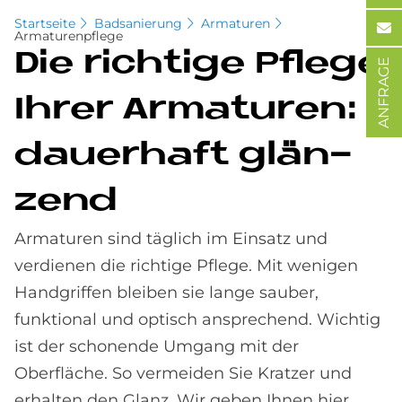
Startseite
Badsanierung
Armaturen
Armaturenpflege
Die rich­ti­ge Pfle­ge
ANFRAGE
Ih­rer Ar­ma­tu­ren:
dau­er­haft glän­
zend
Armaturen sind täglich im Einsatz und
verdienen die richtige Pflege. Mit wenigen
Handgriffen bleiben sie lange sauber,
funktional und optisch ansprechend. Wichtig
ist der schonende Umgang mit der
Oberfläche. So vermeiden Sie Kratzer und
erhalten den Glanz. Wir geben Ihnen hier