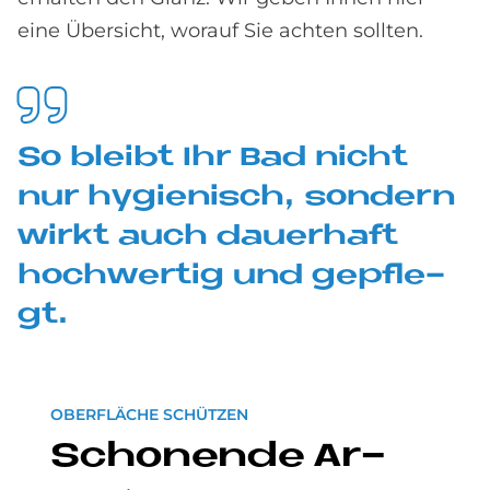
eine Übersicht, worauf Sie achten sollten.
So blei­bt Ihr Bad nicht
nur hy­gie­nisch, son­dern
wir­kt auch dau­er­haft
hoch­wer­tig und ge­pfle­
gt.
OBERFLÄCHE SCHÜTZEN
Scho­nen­de Ar­