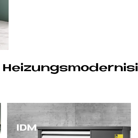
r Hei­zungs­mo­der­ni­s
IDM