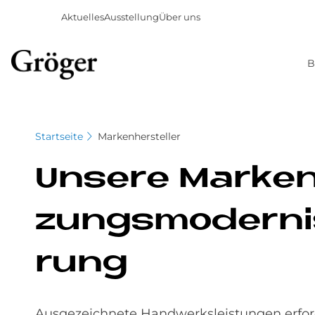
Aktuelles
Ausstellung
Über uns
B
Direkt
zum
Inhalt
Startseite
Markenhersteller
Un­se­re Mar­ken
zungs­mo­der­n
rung
Ausgezeichnete Handwerksleistungen erford