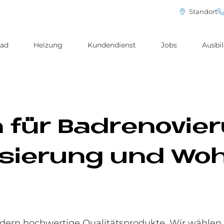
Standort
ad
Heizung
Kundendienst
Jobs
Ausbi
 für Bad­re­no­vie
i­sie­rung und Wo
ern hochwertige Qualitätsprodukte. Wir wählen 