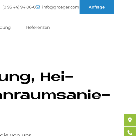
(0 95 44) 94 06-0
info@groeger.com
Anfrage
ldung
Referenzen
­rung, Hei­
hn­raumsa­nie­
die von uns