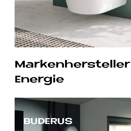
Mar­ken­her­stel­le
En­er­gie
BU­DE­RUS