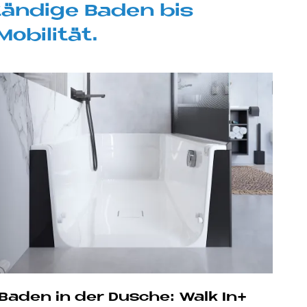
tän­di­ge Ba­den bis
­bi­li­tät.
Ba­den in der Du­sche: Walk In+