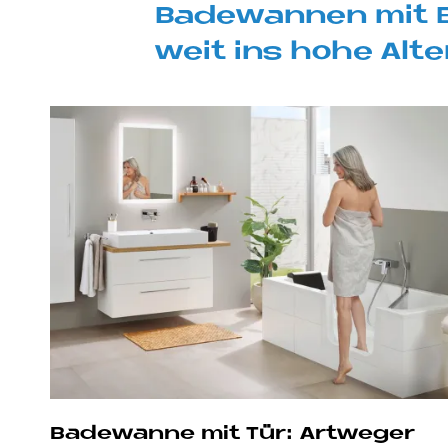
Ba­de­wan­nen mit E
weit ins hohe Al­ter
Ba­de­wan­ne mit Tür: Art­we­ger