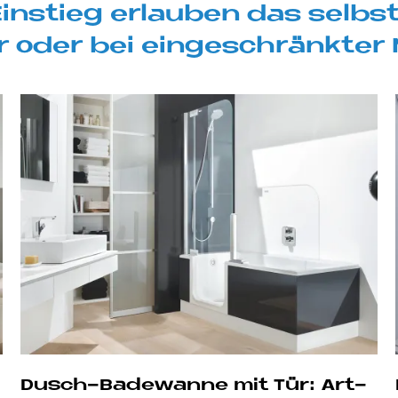
in­stieg er­lau­ben das selb­s
 oder bei ein­ge­schränk­ter Mo
Dusch-Ba­de­wan­ne mit Tür: Art­