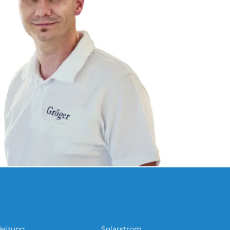
eizung
Solarstrom