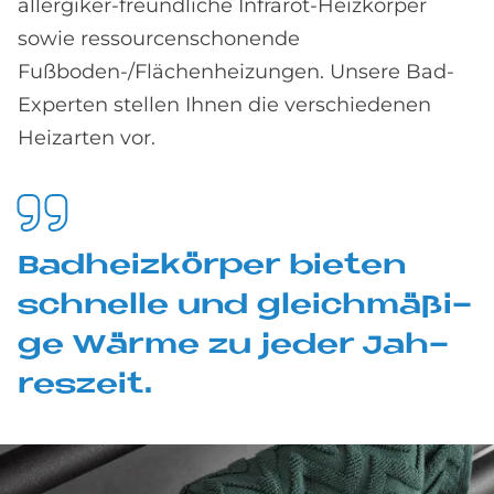
allergiker-freundliche Infrarot-Heizkörper
sowie ressourcen­schonende
Fußboden-/Flächenheizungen. Unsere Bad-
Experten stellen Ihnen die verschiedenen
Heizarten vor.
Bad­heiz­kör­per bie­ten
schnel­le und gleich­mä­ßi­
ge Wär­me zu je­der Jah­
res­zeit.