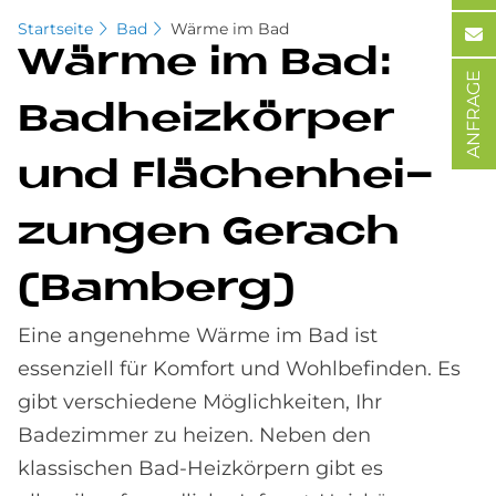
Startseite
Bad
Wärme im Bad
Wär­me im Bad:
ANFRAGE
Bad­heiz­kör­per
und Flä­chen­hei­
zun­gen Ge­rach
(Bam­berg)
Eine angenehme Wärme im Bad ist
essenziell für Komfort und Wohlbefinden. Es
gibt verschiedene Möglich­keiten, Ihr
Badezimmer zu heizen. Neben den
klassischen Bad-Heizkörpern gibt es