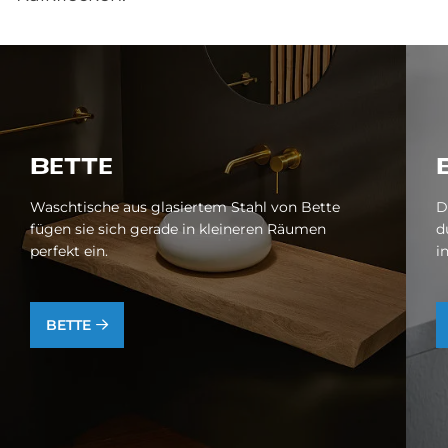
BET­TE
Waschtische aus glasiertem Stahl von Bette
D
fügen sie sich gerade in kleineren Räumen
d
perfekt ein.
i
BETTE