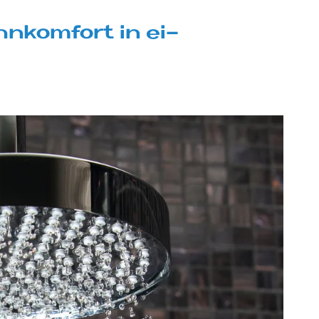
n­kom­fort in ei­