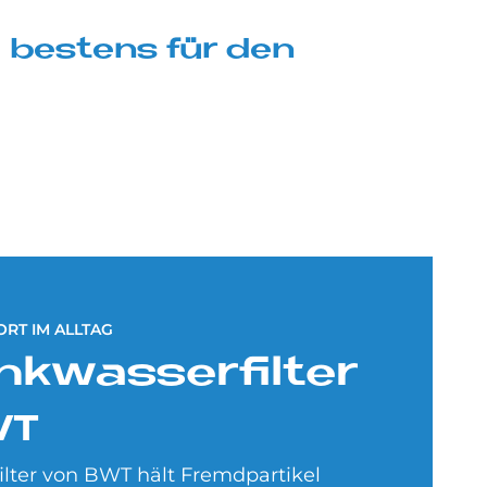
nd be­stens für den
RT IM ALLTAG
nk­was­ser­fil­ter
WT
ilter von BWT hält Fremdpartikel