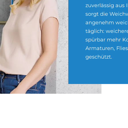
zuverlässig aus I
sorgt die Weich
angenehm weich
täglich: weiche
spürbar mehr Ko
Armaturen, Flie
geschützt.