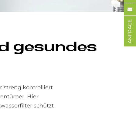
ANFRAGE
und ge­sun­des
streng kontrolliert
gentümer. Hier
wasserfilter schützt