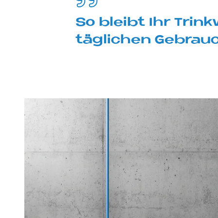
So blei­bt Ihr Trin
täg­li­chen Ge­brau