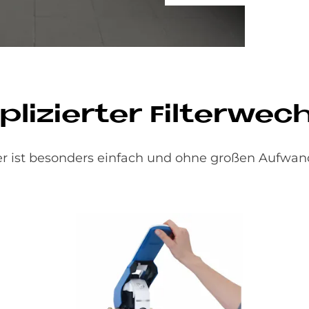
li­zier­ter Fil­ter­wech
er ist besonders einfach und ohne großen Aufwan