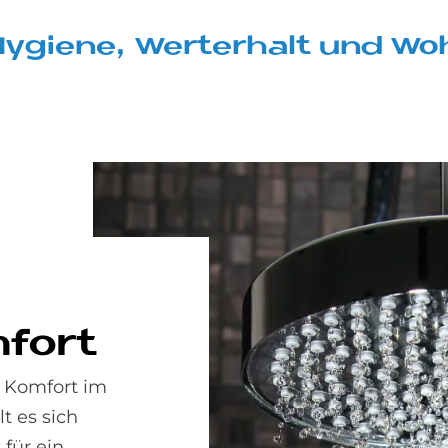
Hy­gie­ne, Wert­erhalt und Woh
­fort
n Komfort im
t es sich
für ein