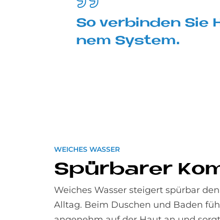
So ver­bin­den Sie 
nem Sy­stem.
WEICHES WASSER
Spür­ba­rer Kom
Weiches Wasser steigert spürbar de
Alltag. Beim Duschen und Baden fühl
angenehm auf der Haut an und sorgt 