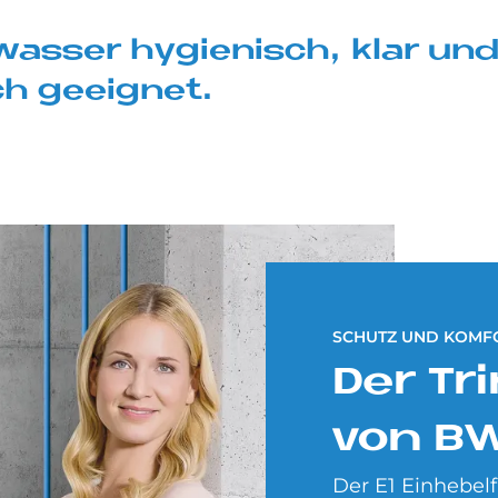
k­was­ser hy­gie­nisch, klar u
ch ge­eig­net.
SCHUTZ UND KOMFO
Der Tri
von B
Der E1 Einhebelf