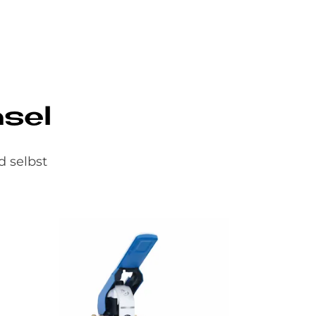
­sel
d selbst