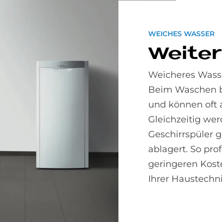
WEICHES WASSER
Wei­te­
Weicheres Wasse
Beim Waschen b
und können oft 
Gleichzeitig we
Geschirrspüler g
ablagert. So pro
geringeren Kost
Ihrer Haustechni