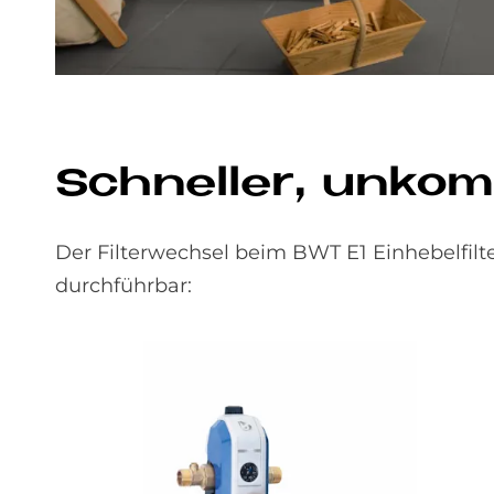
Schnel­ler, un­kom­p
Der Filterwechsel beim BWT E1 Einhebelfilt
durchführbar: