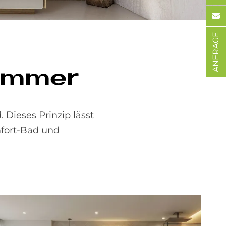
ANFRAGE
zim­mer
 Dieses Prinzip lässt
mfort-Bad und