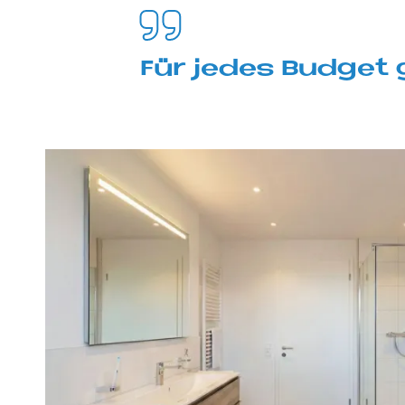
Für je­des Bud­get 