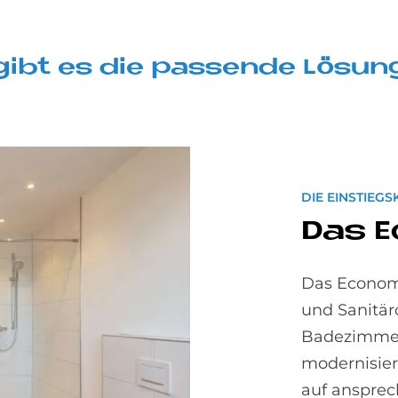
gibt es die pas­sen­de Lö­sun
DIE EINSTIEGS
Das E
Das Economy
und Sanitäro
Badezimmer 
modernisier
auf ansprec