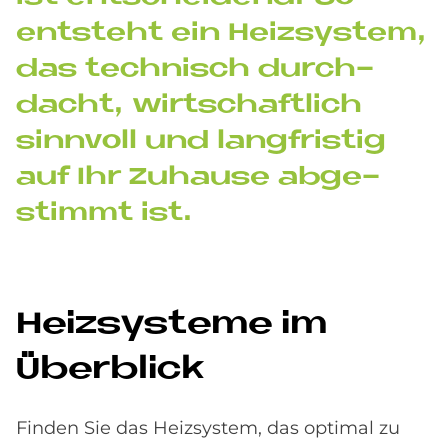
ent­steht ein Heiz­sy­stem,
das tech­nisch durch­
dacht, wirt­schaft­lich
sinn­voll und lang­fri­stig
auf Ihr Zu­hau­se ab­ge­
stim­mt ist.
Heiz­sy­ste­me im
Über­bli­ck
Finden Sie das Heizsystem, das optimal zu