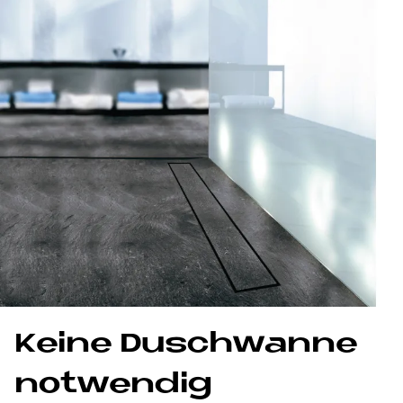
Kei­ne Dusch­wan­ne
not­wen­dig